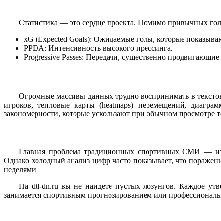
Статистика — это сердце проекта. Помимо привычных голо
xG (Expected Goals): Ожидаемые голы, которые показыва
PPDA: Интенсивность высокого прессинга.
Progressive Passes: Передачи, существенно продвигающие 
Огромные массивы данных трудно воспринимать в тексто
игроков, тепловые карты (heatmaps) перемещений, диаграм
закономерности, которые ускользают при обычном просмотре т
Главная проблема традиционных спортивных СМИ — изб
Однако холодный анализ цифр часто показывает, что поражени
неделями.
На dtl-dn.ru вы не найдете пустых лозунгов. Каждое ут
занимается спортивным прогнозированием или профессиональн