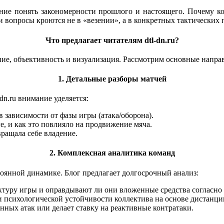
ние понять закономерности прошлого и настоящего. Почему ко
и вопросы кроются не в «везении», а в конкретных тактических 
Что предлагает читателям dtl-dn.ru?
ение, объективность и визуализация. Рассмотрим основные напра
1. Детальные разборы матчей
-dn.ru внимание уделяется:
 зависимости от фазы игры (атака/оборона).
, и как это повлияло на продвижение мяча.
ращала себе владение.
2. Комплексная аналитика команд
оянной динамике. Блог предлагает долгосрочный анализ:
ктуру игры и оправдывают ли они вложенные средства согласно
психологической устойчивости коллектива на основе дистанции
ных атак или делает ставку на реактивные контратаки.