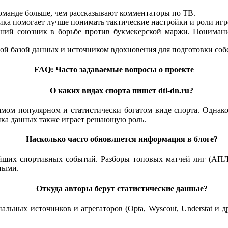
команде больше, чем рассказывают комментаторы по ТВ.
а помогает лучше понимать тактические настройки и роли игро
й союзник в борьбе против букмекерской маржи. Понимание 
й базой данных и источником вдохновения для подготовки соб
FAQ: Часто задаваемые вопросы о проекте
О каких видах спорта пишет dtl-dn.ru?
амом популярном и статистически богатом виде спорта. Однако
ика данных также играет решающую роль.
Насколько часто обновляется информация в блоге?
йших спортивных событий. Разборы топовых матчей лиг (АПЛ,
ными.
Откуда авторы берут статистические данные?
ьных источников и агрегаторов (Opta, Wyscout, Understat и д