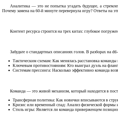
Аналитика — это не попытка угадать будущее, а стремле
Почему замена на 60-й минуте перевернула игру? Ответы на эт
Контент ресурса строится на трех китах: глубокое погруж
Забудьте о стандартных описаниях голов. В разборах на dtl
Тактическим схемам: Как менялась расстановка команды в
Ключевым противостояниям: Кто выиграл дуэль на фланге
Системам прессинга: Насколько эффективно команда возв
Команда — это живой механизм, который находится в пост
Трансферная политика: Как новички вписываются в стру
Кризис или временный спад: Анализ физической формы и 
Стиль игры: Является ли команда приверженцем позицион