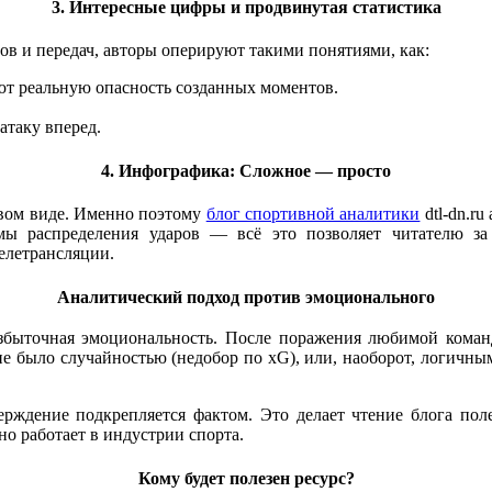
3. Интересные цифры и продвинутая статистика
в и передач, авторы оперируют такими понятиями, как:
ют реальную опасность созданных моментов.
атаку вперед.
4. Инфографика: Сложное — просто
вом виде. Именно поэтому
блог спортивной аналитики
dtl-dn.r
мы распределения ударов — всё это позволяет читателю за 
елетрансляции.
Аналитический подход против эмоционального
ыточная эмоциональность. После поражения любимой команд
е было случайностью (недобор по xG), или, наоборот, логичны
верждение подкрепляется фактом. Это делает чтение блога пол
о работает в индустрии спорта.
Кому будет полезен ресурс?