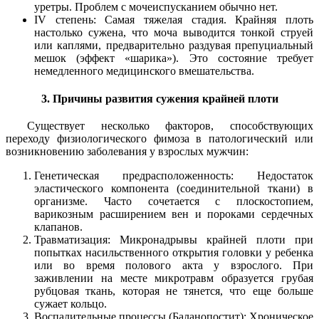
уретры. Проблем с мочеиспусканием обычно нет.
IV степень: Самая тяжелая стадия. Крайняя плоть
настолько сужена, что моча выводится тонкой струей
или каплями, предварительно раздувая препуциальный
мешок (эффект «шарика»). Это состояние требует
немедленного медицинского вмешательства.
3. Причины развития сужения крайней плоти
Существует несколько факторов, способствующих
переходу физиологического фимоза в патологический или
возникновению заболевания у взрослых мужчин:
Генетическая предрасположенность: Недостаток
эластического компонента (соединительной ткани) в
организме. Часто сочетается с плоскостопием,
варикозным расширением вен и пороками сердечных
клапанов.
Травматизация: Микронадрывы крайней плоти при
попытках насильственного открытия головки у ребенка
или во время полового акта у взрослого. При
заживлении на месте микротравм образуется грубая
рубцовая ткань, которая не тянется, что еще больше
сужает кольцо.
Воспалительные процессы (Баланопостит): Хроническое