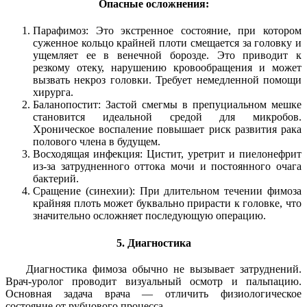
Опасные осложнения:
Парафимоз: Это экстренное состояние, при котором
суженное кольцо крайней плоти смещается за головку и
ущемляет ее в венечной борозде. Это приводит к
резкому отеку, нарушению кровообращения и может
вызвать некроз головки. Требует немедленной помощи
хирурга.
Баланопостит: Застой смегмы в препуциальном мешке
становится идеальной средой для микробов.
Хроническое воспаление повышает риск развития рака
полового члена в будущем.
Восходящая инфекция: Цистит, уретрит и пиелонефрит
из-за затрудненного оттока мочи и постоянного очага
бактерий.
Сращение (синехии): При длительном течении фимоза
крайняя плоть может буквально прирасти к головке, что
значительно осложняет последующую операцию.
5. Диагностика
Диагностика фимоза обычно не вызывает затруднений.
Врач-уролог проводит визуальный осмотр и пальпацию.
Основная задача врача — отличить физиологическое
состояние от рубцового процесса.