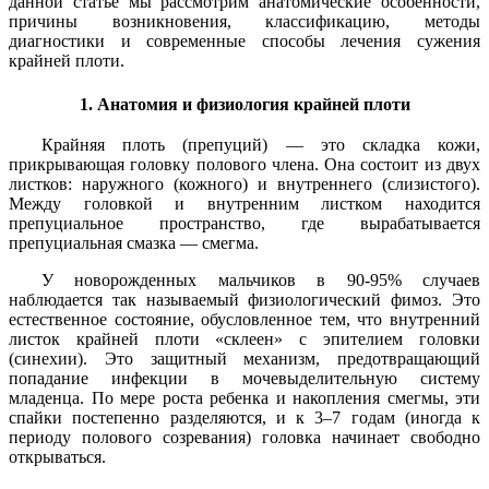
данной статье мы рассмотрим анатомические особенности,
причины возникновения, классификацию, методы
диагностики и современные способы лечения сужения
крайней плоти.
1. Анатомия и физиология крайней плоти
Крайняя плоть (препуций) — это складка кожи,
прикрывающая головку полового члена. Она состоит из двух
листков: наружного (кожного) и внутреннего (слизистого).
Между головкой и внутренним листком находится
препуциальное пространство, где вырабатывается
препуциальная смазка — смегма.
У новорожденных мальчиков в 90-95% случаев
наблюдается так называемый физиологический фимоз. Это
естественное состояние, обусловленное тем, что внутренний
листок крайней плоти «склеен» с эпителием головки
(синехии). Это защитный механизм, предотвращающий
попадание инфекции в мочевыделительную систему
младенца. По мере роста ребенка и накопления смегмы, эти
спайки постепенно разделяются, и к 3–7 годам (иногда к
периоду полового созревания) головка начинает свободно
открываться.