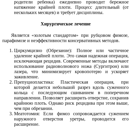
родители ребенка) ежедневно проводит бережное
натяжение крайней плоти. Процесс длительный (от
нескольких месяцев) и требует дисциплины.
Хирургическое лечение
Является «золотым стандартом» при рубцовом фимозе,
парафимозе и неэффективности консервативных методов.
Циркумцизио (Обрезание): Полное или частичное
удаление крайней плоти. Это самая надежная операция,
исключающая рецидив. Современные методы включают
использование радиоволнового ножа (Сургитрон) или
лазера, что минимизирует кровопотерю и ускоряет
заживление.
Препуциопластика: Пластическая операция, при
которой делается небольшой разрез вдоль суженного
кольца с последующим сшиванием в поперечном
направлении. Позволяет расширить отверстие, сохранив
крайнюю плоть. Однако риск рецидива при этом выше,
чем при обрезании.
Меатотомия: Если фимоз сопровождается сужением
наружного отверстия уретры, проводится его
расширение.