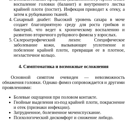
воспаление головки (баланит) и внутреннего листка
крайней плоти (постит). Инфекция приводит к отеку, а
затем к рубцеванию тканей.
Сахарный диабет: Высокий уровень сахара в моче
создает благоприятную среду для роста грибков и
бактерий, что ведет к хроническому воспалению и
развитию вторичного рубцового фимоза у взрослых.
Склероатрофический лихен: Специфическое
заболевание кожи, вызывающее уплотнение и
побеление крайней плоти, превращая ее в плотное,
неэластичное кольцо.
4. Симптоматика и возможные осложнения
Основной симптом очевиден — невозможность
обнажения головки. Однако фимоз сопровождается и другими
проявлениями:
Болевые ощущения при половом контакте.
Гнойные выделения из-под крайней плоти, покраснение
и отек (признаки инфекции).
Затрудненное, болезненное мочеиспускание.
Психологический дискомфорт и снижение либидо.