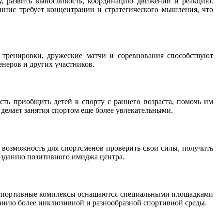
му, развить выносливость, координацию движений и реакцию.
ннис требует концентрации и стратегического мышления, что
 тренировки, дружеские матчи и соревнования способствуют
неров и других участников.
ть приобщить детей к спорту с раннего возраста, помочь им
 делает занятия спортом еще более увлекательными.
 возможность для спортсменов проверить свои силы, получить
озданию позитивного имиджа центра.
 спортивные комплексы оснащаются специальными площадками
данию более инклюзивной и разнообразной спортивной среды.