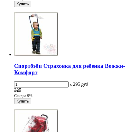
Спортбэби Страховка для ребенка Вожжи-
Комфорт
295
руб
x
325
Скидка 9%