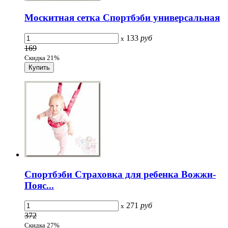
Москитная сетка Спортбэби универсальная
133
руб
x
169
Скидка 21%
Спортбэби Страховка для ребенка Вожжи-
Пояс...
271
руб
x
372
Скидка 27%