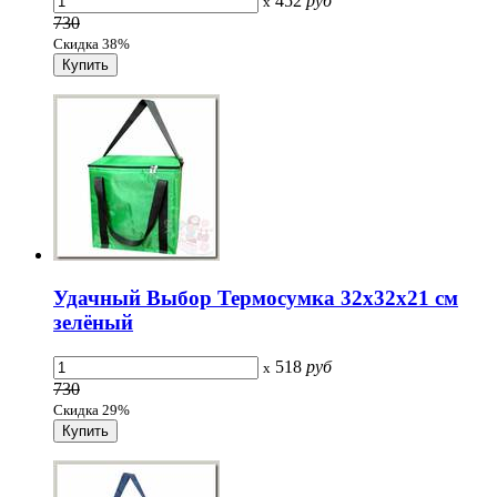
452
руб
x
730
Скидка 38%
Удачный Выбор Термосумка 32x32x21 см
зелёный
518
руб
x
730
Скидка 29%