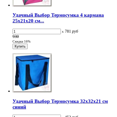
Удачный Выбор Термосумка 4 кармана
25x21x20 см...
781
руб
x
930
Скидка 16%
Удачный Выбор Термосумка 32x32x21 см
синий