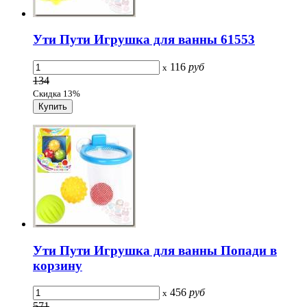
Ути Пути Игрушка для ванны 61553
116
руб
x
134
Скидка 13%
Ути Пути Игрушка для ванны Попади в
корзину
456
руб
x
571