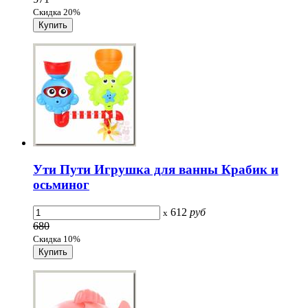
Скидка 20%
Ути Пути Игрушка для ванны Крабик и
осьминог
612
руб
x
680
Скидка 10%