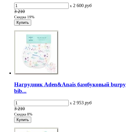
2 600
руб
x
3 210
Скидка 19%
Нагрудник Aden&Anais бамбуковый burpy
bib...
2 953
руб
x
3 210
Скидка 8%