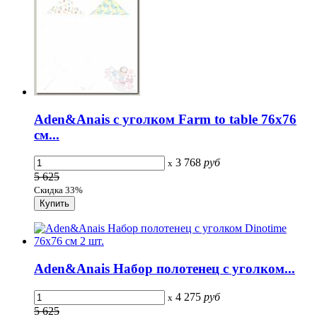
Aden&Anais с уголком Farm to table 76х76
см...
3 768
руб
x
5 625
Скидка 33%
Aden&Anais Набор полотенец с уголком...
4 275
руб
x
5 625