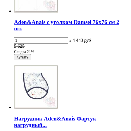
Aden&Anais с уголком Damsel 76х76 см 2
шт.
4 443
руб
x
5 625
Скидка 21%
Нагрудник Aden&Anais Фартук
нагрудный...