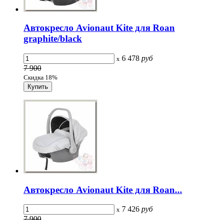
Автокресло Avionaut Kite для Roan
graphite/black
6 478
руб
x
7 900
Скидка 18%
Автокресло Avionaut Kite для Roan...
7 426
руб
x
7 900