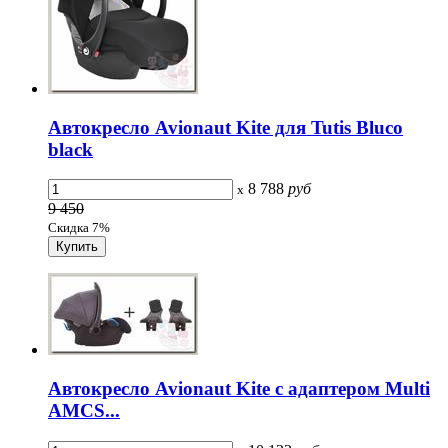
Автокресло Avionaut Kite для Tutis Bluco
black
8 788
руб
x
9 450
Скидка 7%
Автокресло Avionaut Kite с адаптером Multi
AMCS...