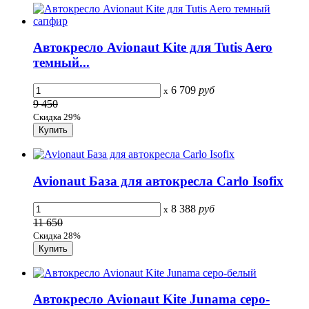
Автокресло Avionaut Kite для Tutis Aero
темный...
6 709
руб
x
9 450
Скидка 29%
Avionaut База для автокресла Carlo Isofix
8 388
руб
x
11 650
Скидка 28%
Автокресло Avionaut Kite Junama серо-