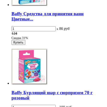
Baffy Средства для принятия ванн
Цветные...
86
руб
x
124
Скидка 31%
Baffy Бурлящий шар с сюрпризом 70 г
розовый