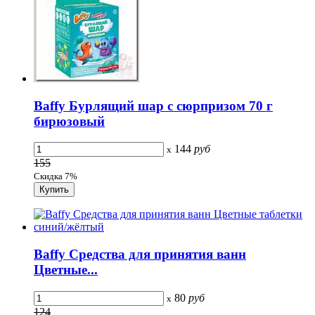
Baffy Бурлящий шар с сюрпризом 70 г
бирюзовый
144
руб
x
155
Скидка 7%
Baffy Средства для принятия ванн
Цветные...
80
руб
x
124