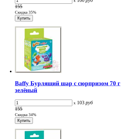
100
руб
x
155
Скидка 35%
Baffy Бурлящий шар с сюрпризом 70 г
зелёный
103
руб
x
155
Скидка 34%