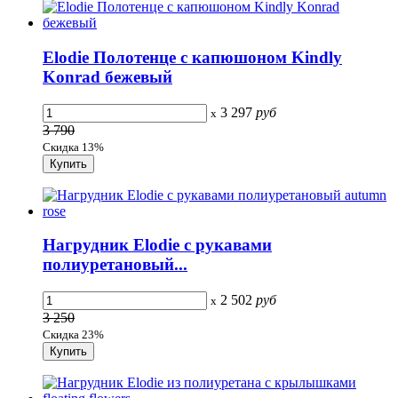
Elodie Полотенце с капюшоном Kindly
Konrad бежевый
3 297
руб
x
3 790
Скидка 13%
Нагрудник Elodie с рукавами
полиуретановый...
2 502
руб
x
3 250
Скидка 23%