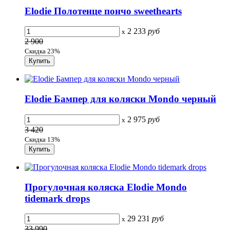
Elodie Полотенце пончо sweethearts
2 233
руб
x
2 900
Скидка 23%
Elodie Бампер для коляски Mondo черный
2 975
руб
x
3 420
Скидка 13%
Прогулочная коляска Elodie Mondo
tidemark drops
29 231
руб
x
33 990