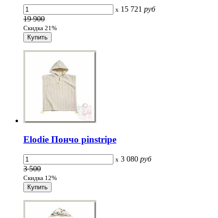
15 721
руб
x
19 900
Скидка 21%
Elodie Пончо pinstripe
3 080
руб
x
3 500
Скидка 12%