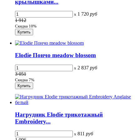
крылышками...
1 720
руб
x
1 912
Скидка 10%
Elodie Пончо meadow blossom
2 837
руб
x
3 051
Скидка 7%
Нагрудник Elodie трикотажный
Embroidery...
811
руб
x
1 096