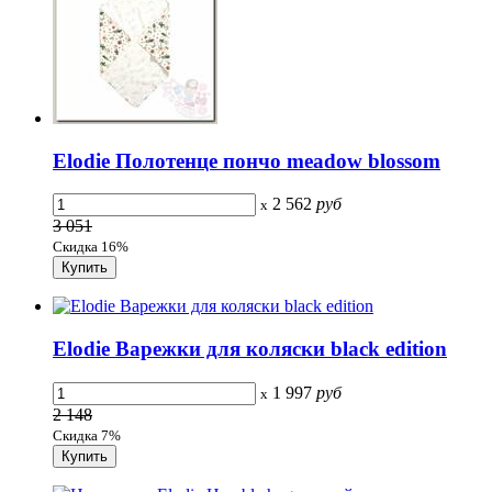
Elodie Полотенце пончо meadow blossom
2 562
руб
x
3 051
Скидка 16%
Elodie Варежки для коляски black edition
1 997
руб
x
2 148
Скидка 7%