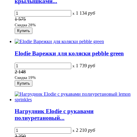
крылышками...
1 134
руб
x
1 575
Скидка 28%
Elodie Варежки для коляски pebble green
1 739
руб
x
2 148
Скидка 19%
Нагрудник Elodie с рукавами
полиуретановый...
2 210
руб
x
3 250