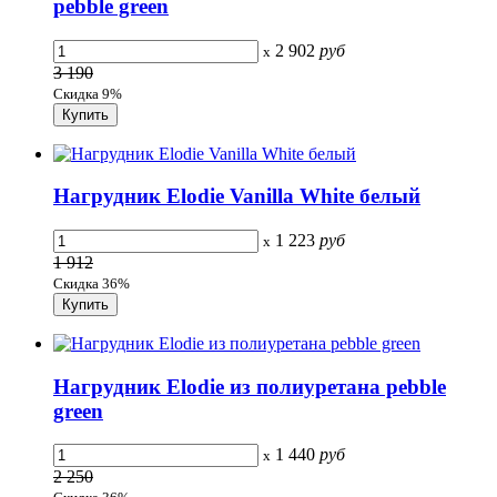
pebble green
2 902
руб
x
3 190
Скидка 9%
Нагрудник Elodie Vanilla White белый
1 223
руб
x
1 912
Скидка 36%
Нагрудник Elodie из полиуретана pebble
green
1 440
руб
x
2 250