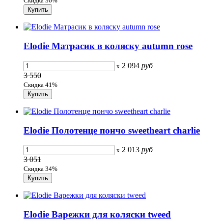
Скидка 36%
Elodie Матрасик в коляску autumn rose
2 094
руб
x
3 550
Скидка 41%
Elodie Полотенце пончо sweetheart charlie
2 013
руб
x
3 051
Скидка 34%
Elodie Варежки для коляски tweed