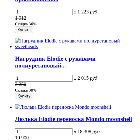
1 223
руб
x
1 912
Скидка 36%
Нагрудник Elodie с рукавами
полиуретановый...
2 015
руб
x
3 250
Скидка 38%
Люлька Elodie переноска Mondo moonshell
18 308
руб
x
19 900