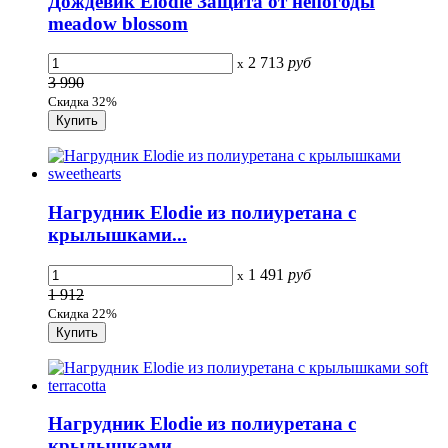
Дождевик Elodie Защита от непогоды
meadow blossom
2 713
руб
x
3 990
Скидка 32%
Нагрудник Elodie из полиуретана с
крылышками...
1 491
руб
x
1 912
Скидка 22%
Нагрудник Elodie из полиуретана с
крылышками...