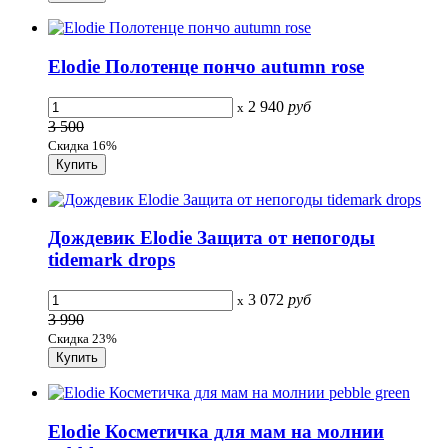
Elodie Полотенце пончо autumn rose
2 940
руб
x
3 500
Скидка 16%
Дождевик Elodie Защита от непогоды
tidemark drops
3 072
руб
x
3 990
Скидка 23%
Elodie Косметичка для мам на молнии