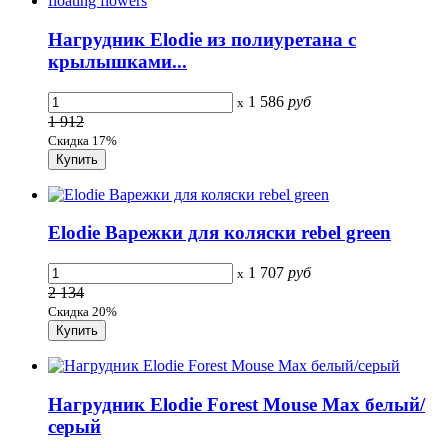
Нагрудник Elodie из полиуретана с
крылышками...
1 586
руб
x
1 912
Скидка 17%
Elodie Варежки для коляски rebel green
1 707
руб
x
2 134
Скидка 20%
Нагрудник Elodie Forest Mouse Max белый/
серый