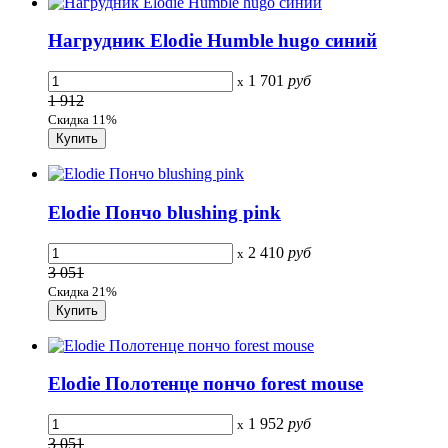
Нагрудник Elodie Humble hugo синий
1 701
руб
x
1 912
Скидка 11%
Elodie Пончо blushing pink
2 410
руб
x
3 051
Скидка 21%
Elodie Полотенце пончо forest mouse
1 952
руб
x
3 051