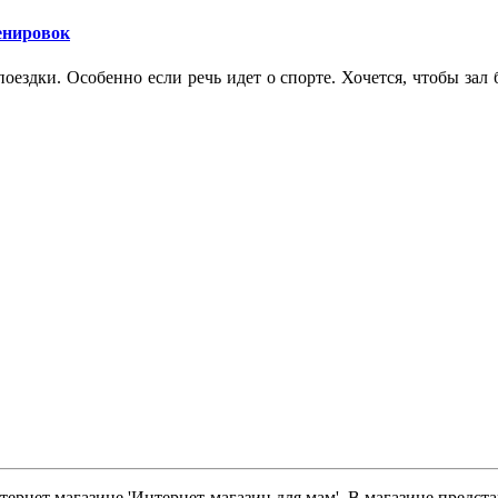
ренировок
оездки. Особенно если речь идет о спорте. Хочется, чтобы зал
тернет магазине 'Интернет-магазин для мам'. В магазине предст