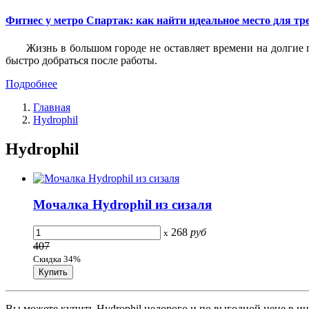
Фитнес у метро Спартак: как найти идеальное место для т
Жизнь в большом городе не оставляет времени на долгие п
быстро добраться после работы.
Подробнее
Главная
Hydrophil
Hydrophil
Мочалка Hydrophil из сизаля
268
руб
x
407
Скидка 34%
Вы можете купить Hydrophil недорого и по выгодной цене в ин