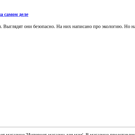
а самом деле
Выглядят они безопасно. На них написано про экологию. Но на 
ет магазине 'Интернет-магазин для мам'. В магазине представле