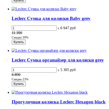
Leclerc Сумка для коляски Baby grey
6 947
руб
x
11 390
Скидка 39%
Leclerc Сумка органайзер для коляски grey
5 305
руб
x
6 890
Скидка 23%
Прогулочная коляска Leclerc Hexagon black