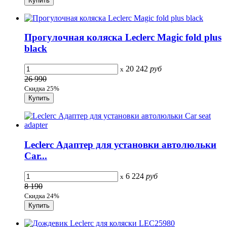
Прогулочная коляска Leclerc Magic fold plus
black
20 242
руб
x
26 990
Скидка 25%
Leclerc Адаптер для установки автолюльки
Сar...
6 224
руб
x
8 190
Скидка 24%