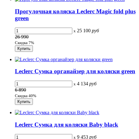
Прогулочная коляска Leclerc Magic fold plus
green
25 100
руб
x
26 990
Скидка 7%
Leclerc Сумка органайзер для коляски green
4 134
руб
x
6 890
Скидка 40%
Leclerc Сумка для коляски Baby black
9 453
руб
x