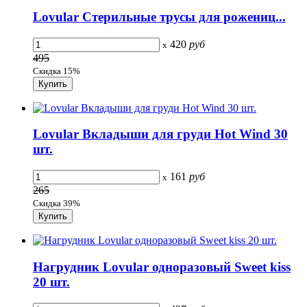
Lovular Стерильные трусы для рожениц...
420
руб
x
495
Скидка 15%
Lovular Вкладыши для груди Hot Wind 30
шт.
161
руб
x
265
Скидка 39%
Нагрудник Lovular одноразовый Sweet kiss
20 шт.