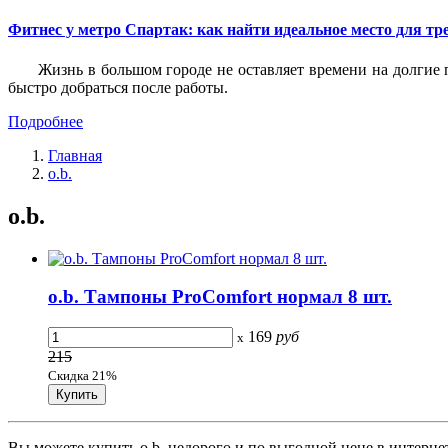
Фитнес у метро Спартак: как найти идеальное место для т
Жизнь в большом городе не оставляет времени на долгие п
быстро добраться после работы.
Подробнее
Главная
o.b.
o.b.
o.b. Тампоны ProComfort нормал 8 шт.
169
руб
x
215
Скидка 21%
Вы можете купить o.b. недорого и по выгодной цене в интернет