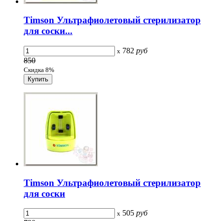
Timson Ультрафиолетовый стерилизатор
для соски...
782
руб
x
850
Скидка 8%
Timson Ультрафиолетовый стерилизатор
для соски
505
руб
x