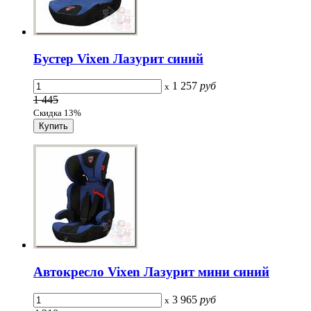
Бустер Vixen Лазурит синий
1 257
руб
x
1 445
Скидка 13%
Автокресло Vixen Лазурит мини синий
3 965
руб
x