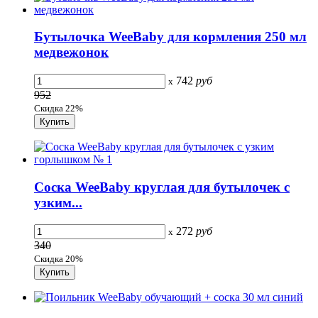
Бутылочка WeeBaby для кормления 250 мл
медвежонок
742
руб
x
952
Скидка 22%
Соска WeeBaby круглая для бутылочек с
узким...
272
руб
x
340
Скидка 20%