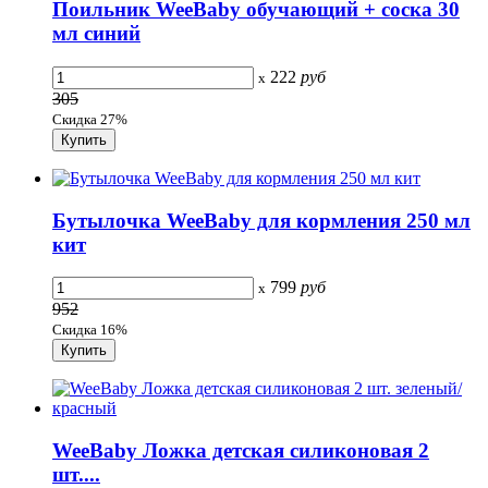
Поильник WeeBaby обучающий + соска 30
мл синий
222
руб
x
305
Скидка 27%
Бутылочка WeeBaby для кормления 250 мл
кит
799
руб
x
952
Скидка 16%
WeeBaby Ложка детская силиконовая 2
шт....