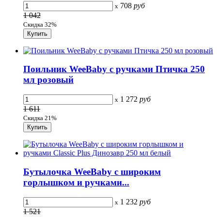
708
руб
x
1 042
Скидка 32%
Поильник WeeBaby с ручками Птичка 250
мл розовый
1 272
руб
x
1 611
Скидка 21%
Бутылочка WeeBaby с широким
горлышком и ручками...
1 232
руб
x
1 521