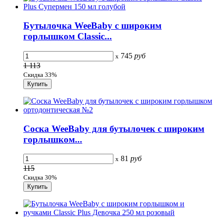
Бутылочка WeeBaby с широким
горлышком Classic...
745
руб
x
1 113
Скидка 33%
Соска WeeBaby для бутылочек с широким
горлышком...
81
руб
x
115
Скидка 30%