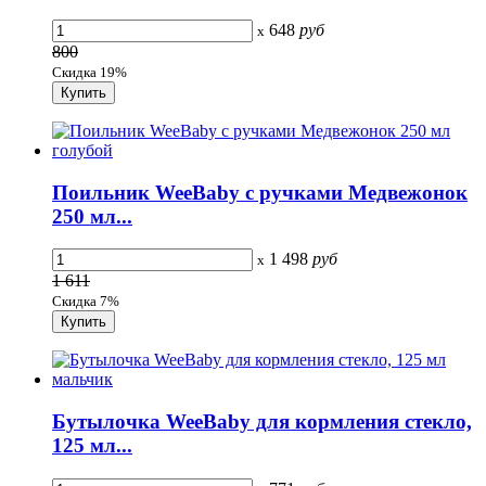
648
руб
x
800
Скидка 19%
Поильник WeeBaby с ручками Медвежонок
250 мл...
1 498
руб
x
1 611
Скидка 7%
Бутылочка WeeBaby для кормления стекло,
125 мл...