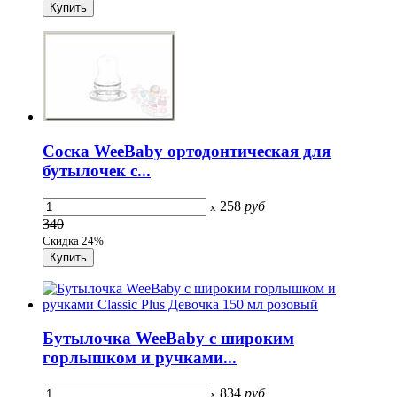
Соска WeeBaby ортодонтическая для
бутылочек с...
258
руб
x
340
Скидка 24%
Бутылочка WeeBaby с широким
горлышком и ручками...
834
руб
x