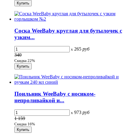
Соска WeeBaby круглая для бутылочек с
узким...
265
руб
x
340
Скидка 22%
Поильник WeeBaby с носиком-
непроливайкой и...
973
руб
x
1 159
Скидка 16%