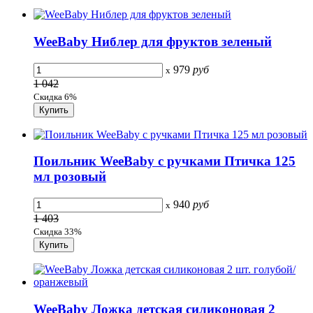
WeeBaby Ниблер для фруктов зеленый
979
руб
x
1 042
Скидка 6%
Поильник WeeBaby с ручками Птичка 125
мл розовый
940
руб
x
1 403
Скидка 33%
WeeBaby Ложка детская силиконовая 2