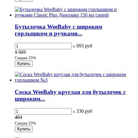
Бутылочка WeeBaby с широким
горлышком и ручками...
993
руб
x
1 325
Скидка 25%
Соска WeeBaby круглая для бутылочек с
широким...
330
руб
x
493
Скидка 33%