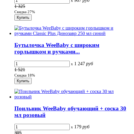
967
руб
x
1 325
Скидка 27%
Бутылочка WeeBaby с широким
горлышком и ручками...
1 247
руб
x
1 521
Скидка 18%
Поильник WeeBaby обучающий + соска 30
мл розовый
179
руб
x
305