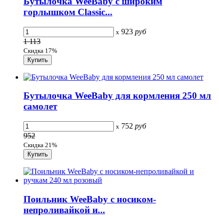
Бутылочка WeeBaby с широким
горлышком Classic...
923
руб
x
1 113
Скидка 17%
Бутылочка WeeBaby для кормления 250 мл
самолет
752
руб
x
952
Скидка 21%
Поильник WeeBaby с носиком-
непроливайкой и...