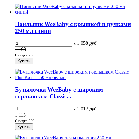
Поильник WeeBaby с крышкой и ручками
250 мл синий
1 058
руб
x
1 163
Скидка 9%
Бутылочка WeeBaby с широким
горлышком Classic...
1 012
руб
x
1 113
Скидка 9%