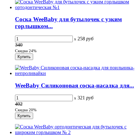
Соска WeeBaby для бутылочек с узким
горлышком...
258
руб
x
340
Скидка 24%
WeeBaby Силиконовая соска-насадка для...
321
руб
x
402
Скидка 20%