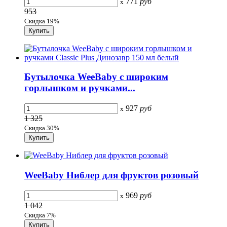
771
руб
x
953
Скидка 19%
Бутылочка WeeBaby с широким
горлышком и ручками...
927
руб
x
1 325
Скидка 30%
WeeBaby Ниблер для фруктов розовый
969
руб
x
1 042
Скидка 7%