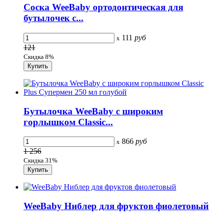
Соска WeeBaby ортодонтическая для
бутылочек с...
111
руб
x
121
Скидка 8%
Бутылочка WeeBaby с широким
горлышком Classic...
866
руб
x
1 256
Скидка 31%
WeeBaby Ниблер для фруктов фиолетовый