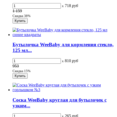
718
руб
x
1 159
Скидка 38%
Бутылочка WeeBaby для кормления стекло,
125 мл...
810
руб
x
953
Скидка 15%
Соска WeeBaby круглая для бутылочек с
узким...
265
руб
x