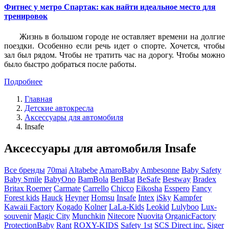
Фитнес у метро Спартак: как найти идеальное место для
тренировок
Жизнь в большом городе не оставляет времени на долгие
поездки. Особенно если речь идет о спорте. Хочется, чтобы
зал был рядом. Чтобы не тратить час на дорогу. Чтобы можно
было быстро добраться после работы.
Подробнее
Главная
Детские автокресла
Аксессуары для автомобиля
Insafe
Аксессуары для автомобиля Insafe
Все бренды
70mai
Altabebe
AmaroBaby
Ambesonne
Baby Safety
Baby Smile
BabyOno
BamBola
BenBat
BeSafe
Bestway
Bradex
Britax Roemer
Carmate
Carrello
Chicco
Eikosha
Esspero
Fancy
Forest kids
Hauck
Heyner
Homsu
Insafe
Intex
iSky
Kampfer
Kawaii Factory
Kogado
Kolner
LaLa-Kids
Leokid
Lulyboo
Lux-
souvenir
Magic City
Munchkin
Nitecore
Nuovita
OrganicFactory
ProtectionBaby
Rant
ROXY-KIDS
Safety 1st
SCS Direct inc.
Siger