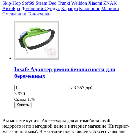
Skip-Hop
Soft99
Steam Deo
Trunki
Welldon
Xiaomi
ZNAK
АвтоБра
Домашний Сундук
Карапуз
Клювонос
Манюни
Смешарики
Топотушки
Insafe Адаптер ремня безопасности для
беременных
3 357
руб
x
3 950
Скидка 15%
Вы можете купить Аксессуары для автомобиля Insafe
недорого и по выгодной цене в интернет магазине 'Интернет-
магазин для мам'. В магазине представлены Аксессуары для