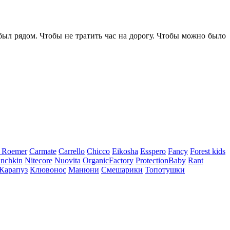
 был рядом. Чтобы не тратить час на дорогу. Чтобы можно было
x Roemer
Carmate
Carrello
Chicco
Eikosha
Esspero
Fancy
Forest kids
nchkin
Nitecore
Nuovita
OrganicFactory
ProtectionBaby
Rant
Карапуз
Клювонос
Манюни
Смешарики
Топотушки