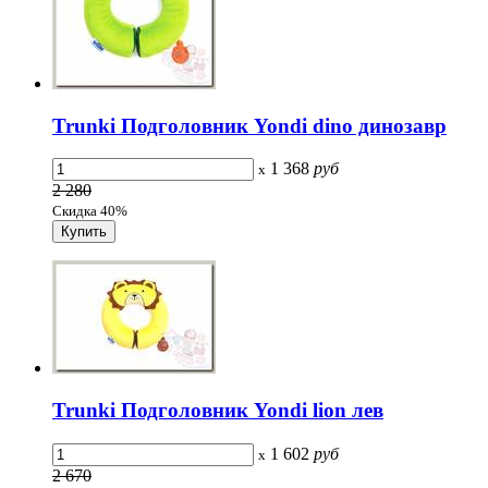
Trunki Подголовник Yondi dino динозавр
1 368
руб
x
2 280
Скидка 40%
Trunki Подголовник Yondi lion лев
1 602
руб
x
2 670