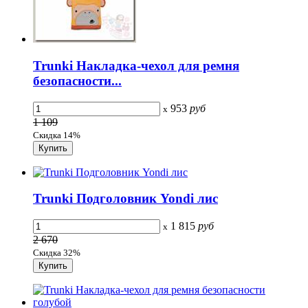
Trunki Накладка-чехол для ремня
безопасности...
953
руб
x
1 109
Скидка 14%
Trunki Подголовник Yondi лис
1 815
руб
x
2 670
Скидка 32%