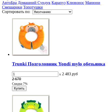
АвтоБра
Домашний Сундук
Карапуз
Клювонос
Манюни
Смешарики
Топотушки
Сортировать по:
Trunki Подголовник Yondi mylo обезьянка
2 483
руб
x
2 670
Скидка 7%