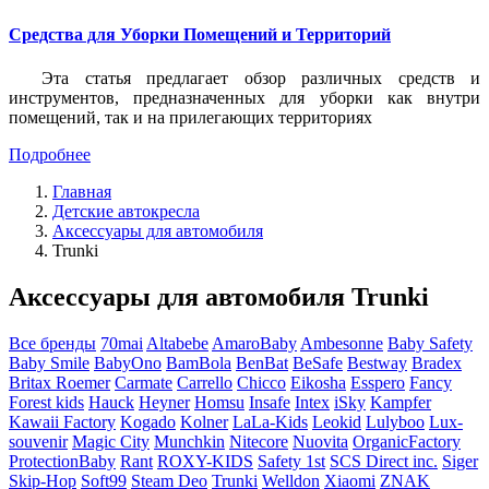
Средства для Уборки Помещений и Территорий
Эта статья предлагает обзор различных средств и
инструментов, предназначенных для уборки как внутри
помещений, так и на прилегающих территориях
Подробнее
Главная
Детские автокресла
Аксессуары для автомобиля
Trunki
Аксессуары для автомобиля Trunki
Все бренды
70mai
Altabebe
AmaroBaby
Ambesonne
Baby Safety
Baby Smile
BabyOno
BamBola
BenBat
BeSafe
Bestway
Bradex
Britax Roemer
Carmate
Carrello
Chicco
Eikosha
Esspero
Fancy
Forest kids
Hauck
Heyner
Homsu
Insafe
Intex
iSky
Kampfer
Kawaii Factory
Kogado
Kolner
LaLa-Kids
Leokid
Lulyboo
Lux-
souvenir
Magic City
Munchkin
Nitecore
Nuovita
OrganicFactory
ProtectionBaby
Rant
ROXY-KIDS
Safety 1st
SCS Direct inc.
Siger
Skip-Hop
Soft99
Steam Deo
Trunki
Welldon
Xiaomi
ZNAK