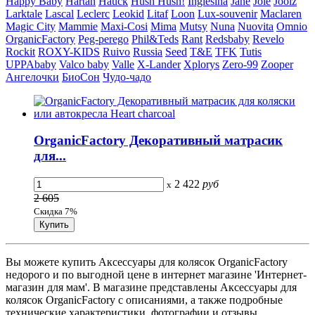
Happy Baby
Hartan
Hauck
Hush Hush!
Inglesina
Jane
Joie
Joolz
Larktale
Lascal
Leclerc
Leokid
Litaf
Loon
Lux-souvenir
Maclaren
Magic City
Mammie
Maxi-Cosi
Mima
Mutsy
Nuna
Nuovita
Omnio
OrganicFactory
Peg-perego
Phil&Teds
Rant
Redsbaby
Revelo
Rockit
ROXY-KIDS
Ruivo
Russia
Seed
T&E
TFK
Tutis
UPPAbaby
Valco baby
Valle
X-Lander
Xplorys
Zero-99
Zooper
Ангелочки
БиоСон
Чудо-чадо
OrganicFactory Декоративный матрасик
для...
2 422
руб
x
2 605
Скидка 7%
Вы можете купить Аксессуары для колясок OrganicFactory
недорого и по выгодной цене в интернет магазине 'Интернет-
магазин для мам'. В магазине представлены Аксессуары для
колясок OrganicFactory с описаниями, а также подробные
технические характеристики, фотографии и отзывы