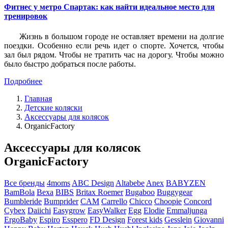
Фитнес у метро Спартак: как найти идеальное место для
тренировок
Жизнь в большом городе не оставляет времени на долгие
поездки. Особенно если речь идет о спорте. Хочется, чтобы
зал был рядом. Чтобы не тратить час на дорогу. Чтобы можно
было быстро добраться после работы.
Подробнее
Главная
Детские коляски
Аксессуары для колясок
OrganicFactory
Аксессуары для колясок
OrganicFactory
Все бренды
4moms
ABC Design
Altabebe
Anex
BABYZEN
BamBola
Bexa
BIBS
Britax Roemer
Bugaboo
Buggygear
Bumbleride
Bumprider
CAM
Carrello
Chicco
Choopie
Concord
Cybex
Daiichi
Easygrow
EasyWalker
Egg
Elodie
Emmaljunga
ErgoBaby
Espiro
Esspero
FD Design
Forest kids
Gesslein
Giovanni