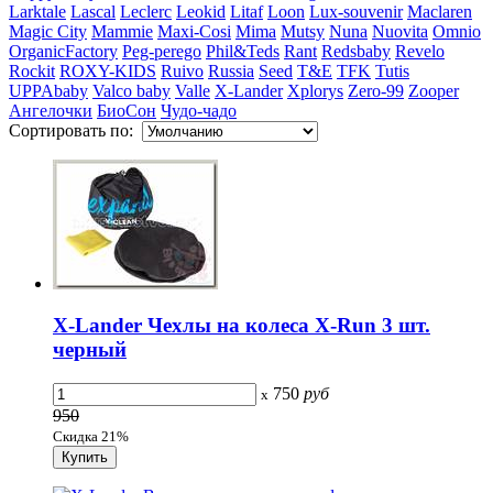
Larktale
Lascal
Leclerc
Leokid
Litaf
Loon
Lux-souvenir
Maclaren
Magic City
Mammie
Maxi-Cosi
Mima
Mutsy
Nuna
Nuovita
Omnio
OrganicFactory
Peg-perego
Phil&Teds
Rant
Redsbaby
Revelo
Rockit
ROXY-KIDS
Ruivo
Russia
Seed
T&E
TFK
Tutis
UPPAbaby
Valco baby
Valle
X-Lander
Xplorys
Zero-99
Zooper
Ангелочки
БиоСон
Чудо-чадо
Сортировать по:
X-Lander Чехлы на колеса X-Run 3 шт.
черный
750
руб
x
950
Скидка 21%