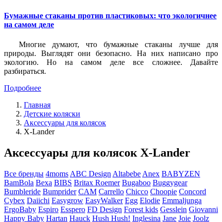
Бумажные стаканы против пластиковых: что экологичнее
на самом деле
Многие думают, что бумажные стаканы лучше для
природы. Выглядят они безопасно. На них написано про
экологию. Но на самом деле все сложнее. Давайте
разбираться.
Подробнее
Главная
Детские коляски
Аксессуары для колясок
X-Lander
Аксессуары для колясок X-Lander
Все бренды
4moms
ABC Design
Altabebe
Anex
BABYZEN
BamBola
Bexa
BIBS
Britax Roemer
Bugaboo
Buggygear
Bumbleride
Bumprider
CAM
Carrello
Chicco
Choopie
Concord
Cybex
Daiichi
Easygrow
EasyWalker
Egg
Elodie
Emmaljunga
ErgoBaby
Espiro
Esspero
FD Design
Forest kids
Gesslein
Giovanni
Happy Baby
Hartan
Hauck
Hush Hush!
Inglesina
Jane
Joie
Joolz