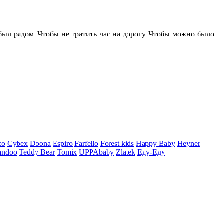
 был рядом. Чтобы не тратить час на дорогу. Чтобы можно было
co
Cybex
Doona
Espiro
Farfello
Forest kids
Happy Baby
Heyner
andoo
Teddy Bear
Tomix
UPPAbaby
Zlatek
Еду-Еду