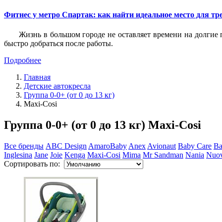
Фитнес у метро Спартак: как найти идеальное место для т
Жизнь в большом городе не оставляет времени на долгие п
быстро добраться после работы.
Подробнее
Главная
Детские автокресла
Группа 0-0+ (от 0 до 13 кг)
Maxi-Cosi
Группа 0-0+ (от 0 до 13 кг) Maxi-Cosi
Все бренды
ABC Design
AmaroBaby
Anex
Avionaut
Baby Care
B
Inglesina
Jane
Joie
Kenga
Maxi-Cosi
Mima
Mr Sandman
Nania
Nuov
Сортировать по: