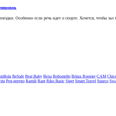
ренировок
оездки. Особенно если речь идет о спорте. Хочется, чтобы зал
amBola
BeSafe
Best Baby
Bexa
Bobostello
Britax Roemer
CAM
Chic
ita
Peg-perego
Ramili
Rant
Riko Basic
Siger
Smart Travel
Sparco
Sw