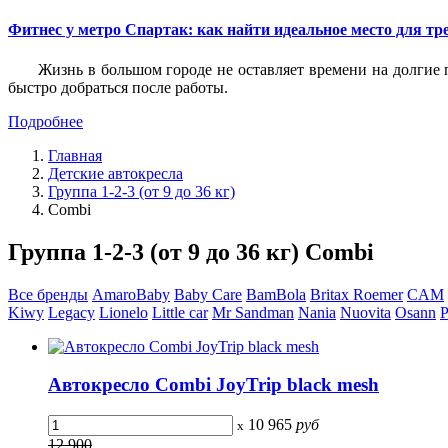
Фитнес у метро Спартак: как найти идеальное место для т
Жизнь в большом городе не оставляет времени на долгие п
быстро добраться после работы.
Подробнее
Главная
Детские автокресла
Группа 1-2-3 (от 9 до 36 кг)
Combi
Группа 1-2-3 (от 9 до 36 кг) Combi
Все бренды
AmaroBaby
Baby Care
BamBola
Britax Roemer
CAM
Kiwy
Legacy
Lionelo
Little car
Mr Sandman
Nania
Nuovita
Osann
P
Автокресло Combi JoyTrip black mesh
10 965
руб
x
12 900