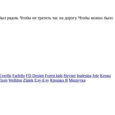
 был рядом. Чтобы не тратить час на дорогу. Чтобы можно было
Everflo
Farfello
FD Design
Forest kids
Heyner
Inglesina
Joie
Kenga
ixen
Welldon
Zlatek
Еду-Еду
Крошка Я
Мишутка