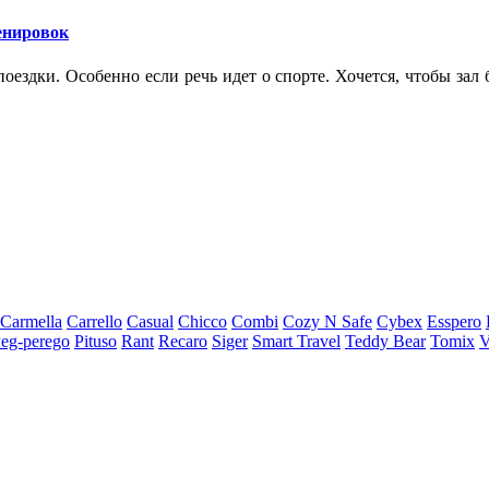
ренировок
оездки. Особенно если речь идет о спорте. Хочется, чтобы зал
Carmella
Carrello
Casual
Chicco
Combi
Cozy N Safe
Cybex
Esspero
eg-perego
Pituso
Rant
Recaro
Siger
Smart Travel
Teddy Bear
Tomix
V