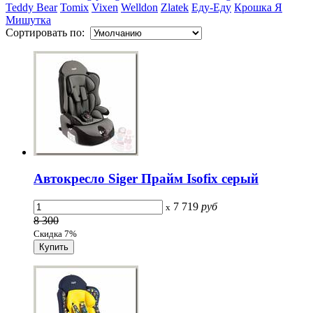
Teddy Bear
Tomix
Vixen
Welldon
Zlatek
Еду-Еду
Крошка Я
Мишутка
Сортировать по:
Автокресло Siger Прайм Isofix серый
7 719
руб
x
8 300
Скидка 7%