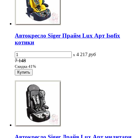
Автокресло Siger Прайм Lux Арт Isofix
котики
4 217
руб
x
7 148
Скидка 41%
Автокресло Siger Драйв Lux Арт милитари