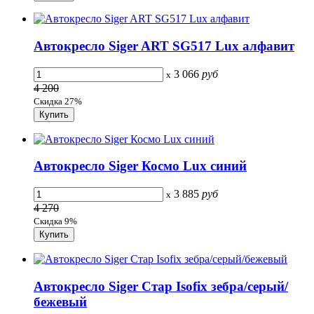
Автокресло Siger ART SG517 Lux алфавит
3 066
руб
x
4 200
Скидка 27%
Автокресло Siger Космо Lux синий
3 885
руб
x
4 270
Скидка 9%
Автокресло Siger Стар Isofix зебра/серый/
бежевый