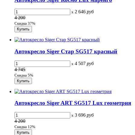
2 646
руб
x
4 200
Скидка 37%
Автокресло Siger Стар SG517 красный
4 507
руб
x
4 745
Скидка 5%
Автокресло Siger ART SG517 Lux геометрия
3 696
руб
x
4 200
Скидка 12%