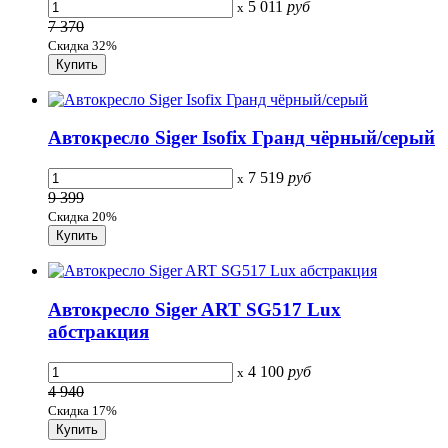
5 011
руб
x
7 370
Скидка 32%
Автокресло Siger Isofix Гранд чёрный/серый
7 519
руб
x
9 399
Скидка 20%
Автокресло Siger ART SG517 Lux
абстракция
4 100
руб
x
4 940
Скидка 17%