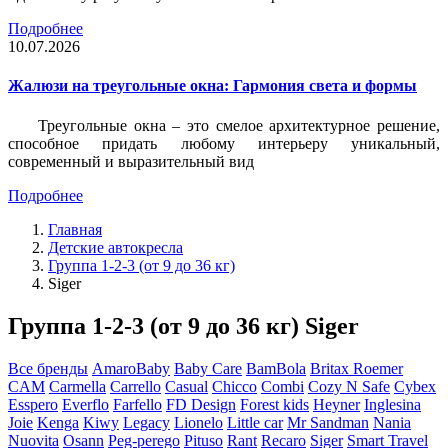
Подробнее
10.07.2026
Жалюзи на треугольные окна: Гармония света и формы
Треугольные окна – это смелое архитектурное решение,
способное придать любому интерьеру уникальный,
современный и выразительный вид
Подробнее
Главная
Детские автокресла
Группа 1-2-3 (от 9 до 36 кг)
Siger
Группа 1-2-3 (от 9 до 36 кг) Siger
Все бренды
AmaroBaby
Baby Care
BamBola
Britax Roemer
CAM
Carmella
Carrello
Casual
Chicco
Combi
Cozy N Safe
Cybex
Esspero
Everflo
Farfello
FD Design
Forest kids
Heyner
Inglesina
Joie
Kenga
Kiwy
Legacy
Lionelo
Little car
Mr Sandman
Nania
Nuovita
Osann
Peg-perego
Pituso
Rant
Recaro
Siger
Smart Travel