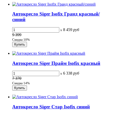
Автокресло Siger Isofix Гранд красный/
синий
8 459
руб
x
9 399
Скидка 10%
Автокресло Siger Прайм Isofix красный
6 338
руб
x
7 370
Скидка 14%
Автокресло Siger Стар Isofix синий