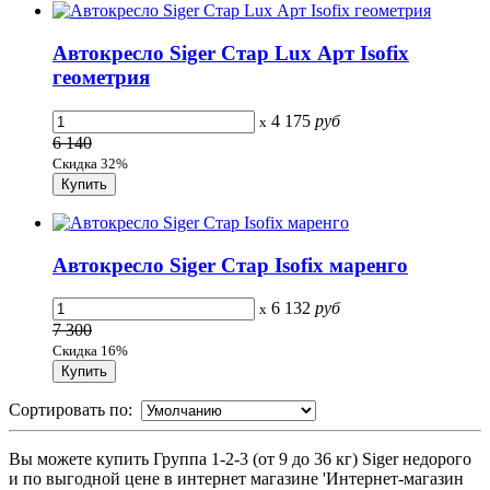
Автокресло Siger Стар Lux Арт Isofix
геометрия
4 175
руб
x
6 140
Скидка 32%
Автокресло Siger Стар Isofix маренго
6 132
руб
x
7 300
Скидка 16%
Сортировать по:
Вы можете купить Группа 1-2-3 (от 9 до 36 кг) Siger недорого
и по выгодной цене в интернет магазине 'Интернет-магазин