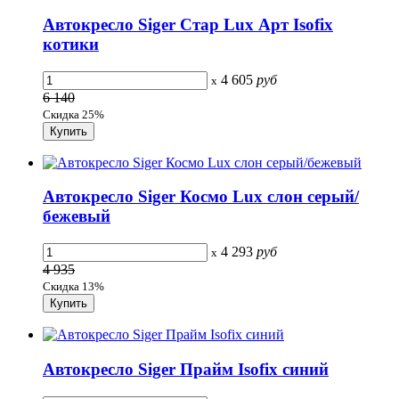
Автокресло Siger Стар Lux Арт Isofix
котики
4 605
руб
x
6 140
Скидка 25%
Автокресло Siger Космо Lux слон серый/
бежевый
4 293
руб
x
4 935
Скидка 13%
Автокресло Siger Прайм Isofix синий