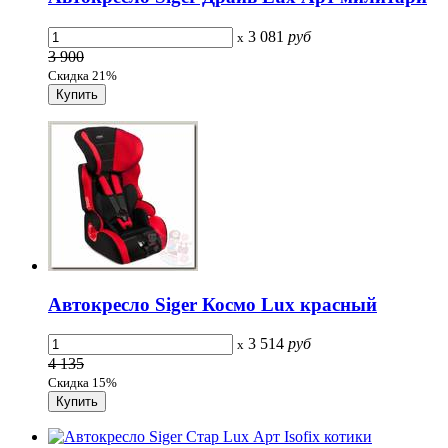
3 081
руб
x
3 900
Скидка 21%
Автокресло Siger Космо Lux красный
3 514
руб
x
4 135
Скидка 15%