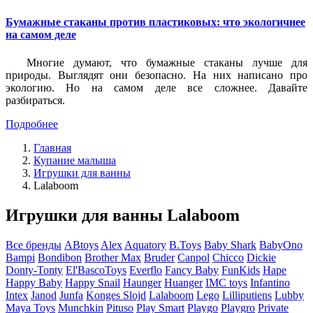
Бумажные стаканы против пластиковых: что экологичнее
на самом деле
Многие думают, что бумажные стаканы лучше для
природы. Выглядят они безопасно. На них написано про
экологию. Но на самом деле все сложнее. Давайте
разбираться.
Подробнее
Главная
Купание малыша
Игрушки для ванны
Lalaboom
Игрушки для ванны Lalaboom
Все бренды
ABtoys
Alex
Aquatory
B.Toys
Baby Shark
BabyOno
Bampi
Bondibon
Brother Max
Bruder
Canpol
Chicco
Dickie
Donty-Tonty
El'BascoToys
Everflo
Fancy Baby
FunKids
Hape
Happy Baby
Happy Snail
Haunger
Huanger
IMC toys
Infantino
Intex
Janod
Junfa
Konges Slojd
Lalaboom
Lego
Lilliputiens
Lubby
Maya Toys
Munchkin
Pituso
Play Smart
Playgo
Playgro
Private