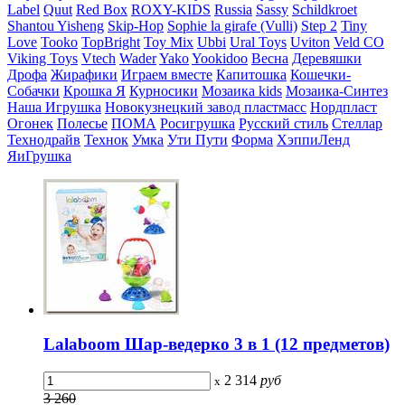
Label
Quut
Red Box
ROXY-KIDS
Russia
Sassy
Schildkroet
Shantou Yisheng
Skip-Hop
Sophie la girafe (Vulli)
Step 2
Tiny
Love
Tooko
TopBright
Toy Mix
Ubbi
Ural Toys
Uviton
Veld CO
Viking Toys
Vtech
Wader
Yako
Yookidoo
Весна
Деревяшки
Дрофа
Жирафики
Играем вместе
Капитошка
Кошечки-
Собачки
Крошка Я
Курносики
Мозаика kids
Мозаика-Синтез
Наша Игрушка
Новокузнецкий завод пластмасс
Нордпласт
Огонек
Полесье
ПОМА
Росигрушка
Русский стиль
Стеллар
Технодрайв
Технок
Умка
Ути Пути
Форма
ХэппиЛенд
ЯиГрушка
Lalaboom Шар-ведерко 3 в 1 (12 предметов)
2 314
руб
x
3 260