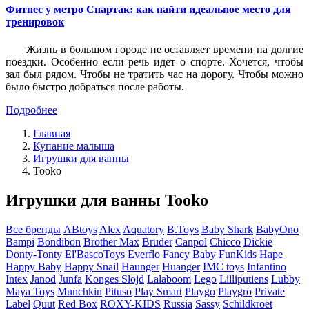
Фитнес у метро Спартак: как найти идеальное место для
тренировок
Жизнь в большом городе не оставляет времени на долгие
поездки. Особенно если речь идет о спорте. Хочется, чтобы
зал был рядом. Чтобы не тратить час на дорогу. Чтобы можно
было быстро добраться после работы.
Подробнее
Главная
Купание малыша
Игрушки для ванны
Tooko
Игрушки для ванны Tooko
Все бренды
ABtoys
Alex
Aquatory
B.Toys
Baby Shark
BabyOno
Bampi
Bondibon
Brother Max
Bruder
Canpol
Chicco
Dickie
Donty-Tonty
El'BascoToys
Everflo
Fancy Baby
FunKids
Hape
Happy Baby
Happy Snail
Haunger
Huanger
IMC toys
Infantino
Intex
Janod
Junfa
Konges Slojd
Lalaboom
Lego
Lilliputiens
Lubby
Maya Toys
Munchkin
Pituso
Play Smart
Playgo
Playgro
Private
Label
Quut
Red Box
ROXY-KIDS
Russia
Sassy
Schildkroet