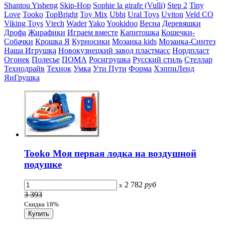
Shantou Yisheng
Skip-Hop
Sophie la girafe (Vulli)
Step 2
Tiny
Love
Tooko
TopBright
Toy Mix
Ubbi
Ural Toys
Uviton
Veld CO
Viking Toys
Vtech
Wader
Yako
Yookidoo
Весна
Деревяшки
Дрофа
Жирафики
Играем вместе
Капитошка
Кошечки-
Собачки
Крошка Я
Курносики
Мозаика kids
Мозаика-Синтез
Наша Игрушка
Новокузнецкий завод пластмасс
Нордпласт
Огонек
Полесье
ПОМА
Росигрушка
Русский стиль
Стеллар
Технодрайв
Технок
Умка
Ути Пути
Форма
ХэппиЛенд
ЯиГрушка
Tooko Моя первая лодка на воздушной
подушке
2 782
руб
x
3 393
Скидка 18%