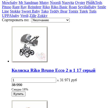
Mowbaby
Mr Sandman
Mutsy
Noordi
Nuovita
Oyster
Phil&Teds
Pituso
Rant
Ray
Reindeer
Riko
Riko Basic
Roan
SevillaBaby
Smile
Line
Stokke
Sweet Baby
Tako
Teddy Bear
Tomix
Tutek
Tutis
UPPAbaby
Verdi
Zille
Zokky
Сортировать по:
Коляска Riko Bruno Ecco 2 в 1 17 серый
31 971
руб
x
38 990
Скидка 18%