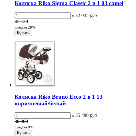
Коляска Riko Sigma Classic 2 в 1 03 camel
32 035
руб
x
45 120
Скидка 29%
Коляска Riko Bruno Ecco 2 в 1 13
коричневый/белый
35 480
руб
x
38 990
Скидка 9%