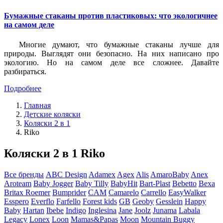
Бумажные стаканы против пластиковых: что экологичнее
на самом деле
Многие думают, что бумажные стаканы лучше для
природы. Выглядят они безопасно. На них написано про
экологию. Но на самом деле все сложнее. Давайте
разбираться.
Подробнее
Главная
Детские коляски
Коляски 2 в 1
Riko
Коляски 2 в 1 Riko
Все бренды
ABC Design
Adamex
Agex
Alis
AmaroBaby
Anex
Aroteam
Baby Jogger
Baby Tilly
BabyHit
Bart-Plast
Bebetto
Bexa
Britax Roemer
Bumprider
CAM
Camarelo
Carrello
EasyWalker
Esspero
Everflo
Farfello
Forest kids
GB
Geoby
Gesslein
Happy
Baby
Hartan
Ibebe
Indigo
Inglesina
Jane
Joolz
Junama
Labala
Legacy
Lonex
Loon
Mamas&Papas
Moon
Mountain Buggy