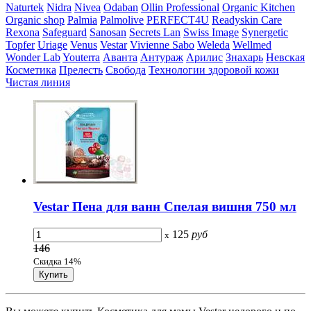
Naturtek
Nidra
Nivea
Odaban
Ollin Professional
Organic Kitchen
Organic shop
Palmia
Palmolive
PERFECT4U
Readyskin Care
Rexona
Safeguard
Sanosan
Secrets Lan
Swiss Image
Synergetic
Topfer
Uriage
Venus
Vestar
Vivienne Sabo
Weleda
Wellmed
Wonder Lab
Youterra
Аванта
Антураж
Арилис
Знахарь
Невская
Косметика
Прелесть
Свобода
Технологии здоровой кожи
Чистая линия
Vestar Пена для ванн Спелая вишня 750 мл
125
руб
x
146
Скидка 14%