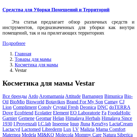
Средства для Уборки Помещений и Территорий
Эта статья предлагает обзор различных средств и
инструментов, предназначенных для уборки как внутри
помещений, так и на прилегающих территориях
Подробнее
Главная
Товары для мамы
Косметика для мамы
Vestar
Косметика для мамы Vestar
Все бренды
Ardo
Aromamania
Attitude
Barnangen
Bimunica
Bio-
Oil
BioMio
Bioworld
Botavikos
Brand For My Son
Camay
CJ
Lion
Compliment
Consly
Crystal Fresh
Deonica
DNC
doTERRA
Dove
Ecofriend
Ecolatier
Element
EO Laboratorie
Fa
FoodaHolic
Garnier
Gemene
Geomar
Helan
Himalaya Herbals
Himalaya Since
1930
I Provenzali
I.C.lab
Inseense
Iqup
Jluna
KeraSys
LactaCream
Lactacyd
Lactomed
Librederm
Lux
LV
Malizia
Mama Comfort
Maternea
Medela
MI&KO
Molecola
Mommy Care
Natura Siberica