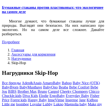
Бумажные стаканы против пластиковых: что экологичнее
на самом деле
Многие думают, что бумажные стаканы лучше для
природы. Выглядят они безопасно. На них написано про
экологию. Но на самом деле все сложнее. Давайте
разбираться.
Подробнее
Главная
Аксессуары для кормления
Нагрудники
Skip-Hop
Нагрудники Skip-Hop
Все бренды
Aden&Anais
AmaroBaby
Baboo
Baby Nice (ОТК)
BabyBjorn
BabyMusthave
BabyOno
Beaba
Bebe Confort
Bebe
Jou
BIBS
Brother Max
Bruno
Canpol
Cheeky Chompers
Chicco
Chuckle.kids
Diva Kids
Elodie
ErgoBaby
Everyday Baby
Fisher
Price
Forest kids
Happy Baby
ImseVimse
Inseense
Jane
Kidboo
Little me
loombee
Lovular
Lubby
Lukno
Magnolia baby
Make my