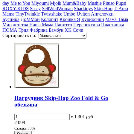
day
Me to You
Miyoumi
Mjolk
Mum&Baby
Mushie
Pituso
Pupsi
ROXY-KIDS
Sassy
SellWildWoman
Sharktoys
Skip-Hop
Ti Amo
Mama
TinyTwinkle
Twistshake
Umbo
Uviton
Ангелочки
Бусинка
ДоММой
Колорит
Крошка Я
Курносики
Мама Тама
Мир детства
Наша Мама
Папитто
Перспектива
Пластишка
ПОМА
Трия
Фабрика Бамбук
ХК Сочи
Сортировать по:
Нагрудник Skip-Hop Zoo Fold & Go
обезьяна
1 301
руб
x
2 099
Скидка 38%