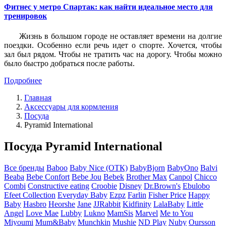
Фитнес у метро Спартак: как найти идеальное место для
тренировок
Жизнь в большом городе не оставляет времени на долгие
поездки. Особенно если речь идет о спорте. Хочется, чтобы
зал был рядом. Чтобы не тратить час на дорогу. Чтобы можно
было быстро добраться после работы.
Подробнее
Главная
Аксессуары для кормления
Посуда
Pyramid International
Посуда Pyramid International
Все бренды
Baboo
Baby Nice (ОТК)
BabyBjorn
BabyOno
Balvi
Beaba
Bebe Confort
Bebe Jou
Bebek
Brother Max
Canpol
Chicco
Combi
Constructive eating
Croobie
Disney
Dr.Brown's
Ebulobo
Efeet Collection
Everyday Baby
Ezpz
Farlin
Fisher Price
Happy
Baby
Hasbro
Heorshe
Jane
JJRabbit
Kidfinity
LalaBaby
Little
Angel
Love Mae
Lubby
Lukno
MamSis
Marvel
Me to You
Miyoumi
Mum&Baby
Munchkin
Mushie
ND Play
Nuby
Oursson