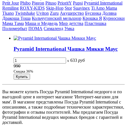
Petit Jour
Phibo
Pigeon
Pituso
PrioritY
Pupsi
Pyramid International
Remiling
ROXY-KIDS
Skip-Hop
Stor
Suavinex
Ti Amo Mama
Tkano
Twistshake
Uviton
Zuru
Акушерство
Бусинка
Доляна
Дракоша Тоша
Кольчугинский мельхиор
Крошка Я
Курносики
Мама Тама
Маша и Медведь
Мир детства
Пластишка
Полимербыт
ПОМА
Сималенд
Умка
Pyramid International Чашка Микки Маус
633
руб
x
990
Скидка 36%
Вы можете купить Посуда Pyramid International недорого и по
выгодной цене в интернет магазине 'Интернет-магазин для
мам'. В магазине представлены Посуда Pyramid International с
описаниями, а также подробные технические характеристики,
фотографии и отзывы посетителей. Мы предлагаем Посуда
Pyramid International ведущих мировых брендов с гарантией и
доставкой.