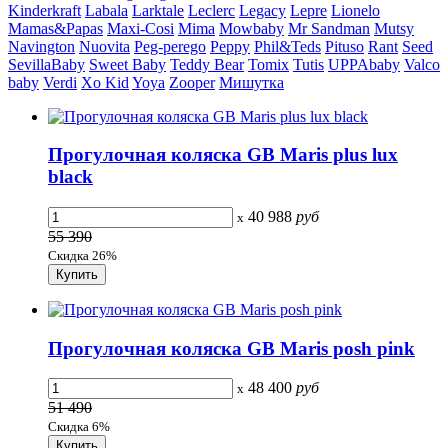
Kinderkraft
Labala
Larktale
Leclerc
Legacy
Lepre
Lionelo
Mamas&Papas
Maxi-Cosi
Mima
Mowbaby
Mr Sandman
Mutsy
Navington
Nuovita
Peg-perego
Peppy
Phil&Teds
Pituso
Rant
Seed
SevillaBaby
Sweet Baby
Teddy Bear
Tomix
Tutis
UPPAbaby
Valco
baby
Verdi
Xo Kid
Yoya
Zooper
Мишутка
Прогулочная коляска GB Maris plus lux
black
40 988
руб
x
55 390
Скидка 26%
Прогулочная коляска GB Maris posh pink
48 400
руб
x
51 490
Скидка 6%