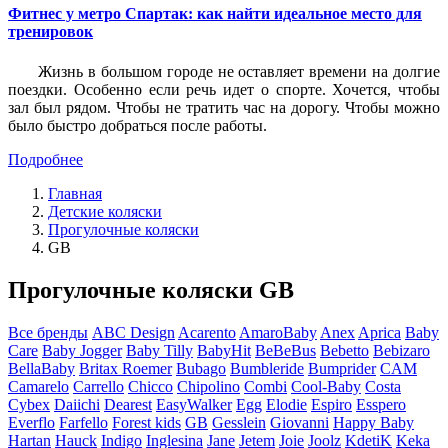
Фитнес у метро Спартак: как найти идеальное место для
тренировок
Жизнь в большом городе не оставляет времени на долгие
поездки. Особенно если речь идет о спорте. Хочется, чтобы
зал был рядом. Чтобы не тратить час на дорогу. Чтобы можно
было быстро добраться после работы.
Подробнее
Главная
Детские коляски
Прогулочные коляски
GB
Прогулочные коляски GB
Все бренды
ABC Design
Acarento
AmaroBaby
Anex
Aprica
Baby
Care
Baby Jogger
Baby Tilly
BabyHit
BeBeBus
Bebetto
Bebizaro
BellaBaby
Britax Roemer
Bubago
Bumbleride
Bumprider
CAM
Camarelo
Carrello
Chicco
Chipolino
Combi
Cool-Baby
Costa
Cybex
Daiichi
Dearest
EasyWalker
Egg
Elodie
Espiro
Esspero
Everflo
Farfello
Forest kids
GB
Gesslein
Giovanni
Happy Baby
Hartan
Hauck
Indigo
Inglesina
Jane
Jetem
Joie
Joolz
KdetiK
Keka