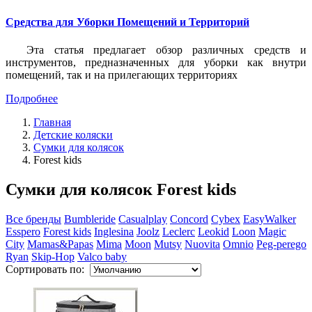
Средства для Уборки Помещений и Территорий
Эта статья предлагает обзор различных средств и
инструментов, предназначенных для уборки как внутри
помещений, так и на прилегающих территориях
Подробнее
Главная
Детские коляски
Сумки для колясок
Forest kids
Сумки для колясок Forest kids
Все бренды
Bumbleride
Casualplay
Concord
Cybex
EasyWalker
Esspero
Forest kids
Inglesina
Joolz
Leclerc
Leokid
Loon
Magic
City
Mamas&Papas
Mima
Moon
Mutsy
Nuovita
Omnio
Peg-perego
Ryan
Skip-Hop
Valco baby
Сортировать по: