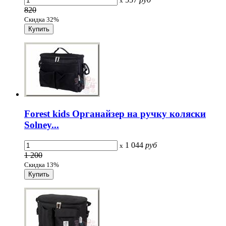
x
820
Скидка 32%
Forest kids Органайзер на ручку коляски
Solney...
1 044
руб
x
1 200
Скидка 13%