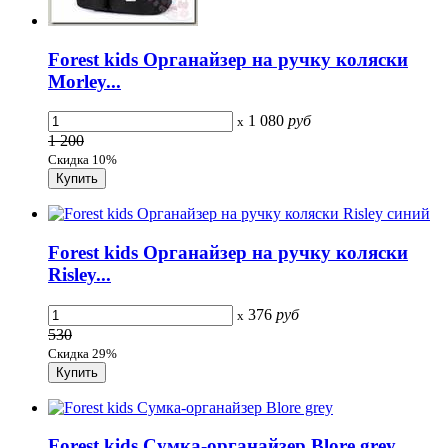
Forest kids Органайзер на ручку коляски
Morley...
1 080
руб
x
1 200
Скидка 10%
Forest kids Органайзер на ручку коляски
Risley...
376
руб
x
530
Скидка 29%
Forest kids Сумка-органайзер Blore grey