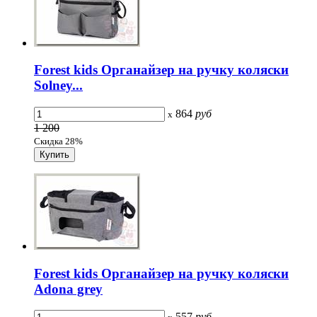
Forest kids Органайзер на ручку коляски
Solney...
864
руб
x
1 200
Скидка 28%
Forest kids Органайзер на ручку коляски
Adona grey
557
руб