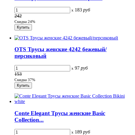
183
руб
x
242
Скидка 24%
OTS Трусы женские 4242 бежевый/
персиковый
97
руб
x
153
Скидка 37%
Conte Elegant Трусы женские Basic
Collection...
189
руб
x