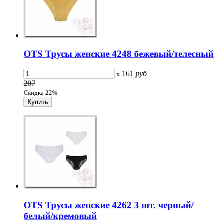
OTS Трусы женские 4248 бежевый/телесный
161
руб
x
207
Скидка 22%
OTS Трусы женские 4262 3 шт. черный/
белый/кремовый