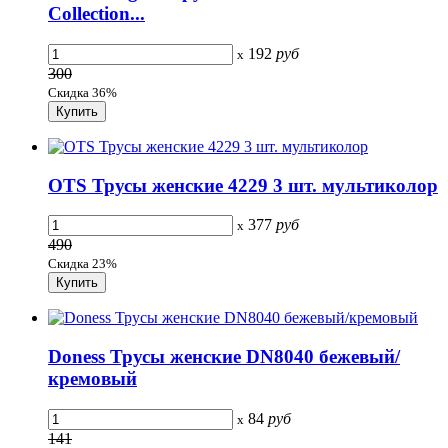
Collection...
192
руб
x
300
Скидка 36%
OTS Трусы женские 4229 3 шт. мультиколор
377
руб
x
490
Скидка 23%
Doness Трусы женские DN8040 бежевый/
кремовый
84
руб
x
141