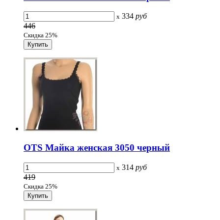
334
руб
x
446
Скидка 25%
OTS Майка женская 3050 черный
314
руб
x
419
Скидка 25%