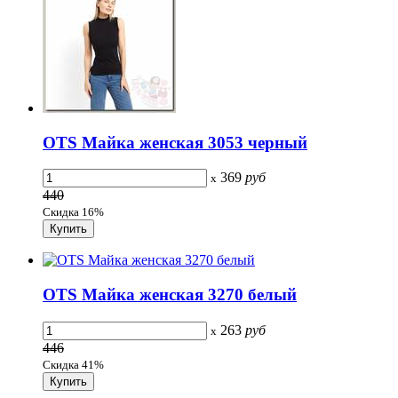
OTS Майка женская 3053 черный
369
руб
x
440
Скидка 16%
OTS Майка женская 3270 белый
263
руб
x
446
Скидка 41%