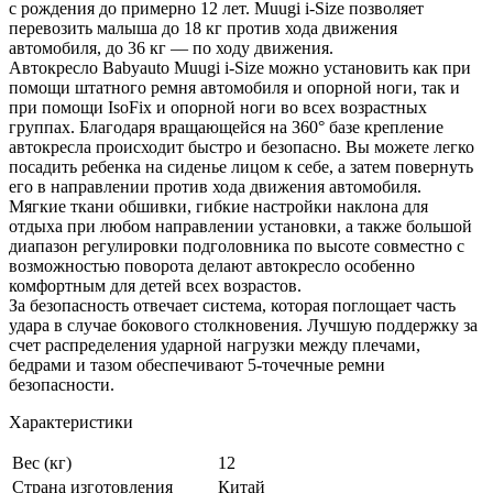
с рождения до примерно 12 лет. Muugi i-Size позволяет
перевозить малыша до 18 кг против хода движения
автомобиля, до 36 кг — по ходу движения.
Автокресло Babyauto Muugi i-Size можно установить как при
помощи штатного ремня автомобиля и опорной ноги, так и
при помощи IsoFix и опорной ноги во всех возрастных
группах. Благодаря вращающейся на 360° базе крепление
автокресла происходит быстро и безопасно. Вы можете легко
посадить ребенка на сиденье лицом к себе, а затем повернуть
его в направлении против хода движения автомобиля.
Мягкие ткани обшивки, гибкие настройки наклона для
отдыха при любом направлении установки, а также большой
диапазон регулировки подголовника по высоте совместно с
возможностью поворота делают автокресло особенно
комфортным для детей всех возрастов.
За безопасность отвечает система, которая поглощает часть
удара в случае бокового столкновения. Лучшую поддержку за
счет распределения ударной нагрузки между плечами,
бедрами и тазом обеспечивают 5-точечные ремни
безопасности.
Характеристики
Вес (кг)
12
Страна изготовления
Китай