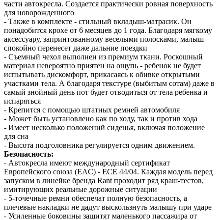
части автокресла. Создается практически ровная поверхность
для новорожденного
- Также в комплекте - стильный вкладыш-матрасик. Он
понадобится крохе от 6 месяцев до 1 года. Благодаря мягкому
аксессуару, запринтованному веселыми полосками, малыш
спокойно перенесет даже дальние поездки
- Съемный чехол выполнен из премиум ткани. Роскошный
материал невероятно приятен на ощупь - ребенок не будет
испытывать дискомфорт, прикасаясь к обивке открытыми
участками тела. А благодаря текстуре (выбитым сотам) даже в
самый знойный день пот будет отводиться от тела ребенка и
испаряться
- Крепится с помощью штатных ремней автомобиля
- Может быть установлено как по ходу, так и против хода
- Имеет несколько положений сиденья, включая положение
для сна
- Высота подголовника регулируется одним движением.
Безопасность:
- Автокресла имеют международный сертификат
Европейского союза (EAC) - ECE 44/04. Каждая модель перед
запуском в линейке бренда Rant проходит ряд краш-тестов,
имитирующих реальные дорожные ситуации
- 5-точечные ремни обеспечат полную безопасность, а
плечевые накладки не дадут выскользнуть малышу при ударе
- Усиленные боковины защитят маленького пассажира от