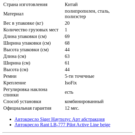
Страна изготовления
Китай
полипропилен, сталь,
Материал
полиэстер
Вес в упаковке (кг)
20
Количество грузовых мест
1
Длина упаковки (см)
69
Ширина упаковки (см)
68
Высота упаковки (см)
44
Длина (см)
63
Ширина (см)
61
Высота (см)
44
Ремни
5-ти точечные
Крепление
IsoFix
Регулировка наклона
есть
спинки
Способ установки
комбинированный
Официальная гарантия
12 мес.
Автокресло Siger Наутилус Арт абстракция
Автокресло Rant LB-777 Pilot Active Line beige