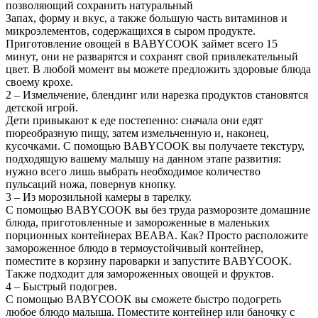
позволяющий сохранить натуральный
Запах, форму и вкус, а также большую часть витаминов и
микроэлементов, содержащихся в сыром продукте.
Приготовление овощей в BABYCOOK займет всего 15
минут, они не разварятся и сохранят свой привлекательный
цвет. В любой момент вы можете предложить здоровые блюда
своему крохе.
2 – Измельчение, блендинг или нарезка продуктов становятся
детской игрой.
Дети привыкают к еде постепенно: сначала они едят
пюреобразную пищу, затем измельченную и, наконец,
кусочками. С помощью BABYCOOK вы получаете текстуру,
подходящую вашему малышу на данном этапе развития:
нужно всего лишь выбрать необходимое количество
пульсаций ножа, повернув кнопку.
3 – Из морозильной камеры в тарелку.
С помощью BABYCOOK вы без труда разморозите домашние
блюда, приготовленные и замороженные в маленьких
порционных контейнерах BEABA. Как? Просто расположите
замороженное блюдо в термоустойчивый контейнер,
поместите в корзину пароварки и запустите BABYCOOK.
Также подходит для замороженных овощей и фруктов.
4 – Быстрый подогрев.
С помощью BABYCOOK вы сможете быстро подогреть
любое блюдо малыша. Поместите контейнер или баночку с