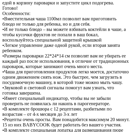
едой в корзину пароварки и запустите цикл подогрева.
Готово!
Особенности:
•Вместительная чаша 1100мл позволит вам приготовить
блюдо не только для ребенка, но и для себя.
•И не только блюдо – вы можете взбивать коктейли в чаше, а
чтобы кусочки фруктов не попали в ваш бокал,
воспользуйтесь специальной защитной крышкой
•Легкое управление даже одной рукой, если вторая занята
ребенком.
•Размеры пароварки 22*24*14 см позволят вам не убирать ее
каждый раз после использования, в отличие от традиционных
пароварок, которые занимают очень много места.
•Чаша для приготовления продуктов легко моется, достаточно
одним движением снять нож. Это быстрее, чем загрузить в
посудомоечную машину, в которой тоже можно мыть чашу.
•Звуковой и световой сигналы помогут вам узнать, что
готовка завершена.
•Имеет специальный индикатор, чтобы вы не забыли
проверить не появилась ли накипь в парогенераторе.
•В комплекте брошюра с 12 рецептами, разбитыми по
возрастам – от 4-х месяцев до 3-х лет
•Рецепты очень просты. Вам понадобится максимум 20 минут.
15 из них BABYCOOK будет работать без вашего участия.
•В комплекте специальная лопатка для размешивания пюре