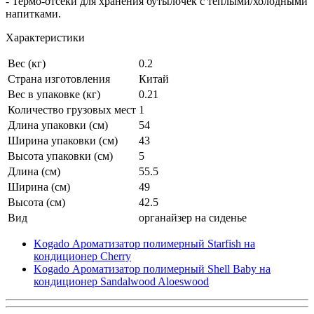
- Термо-отсеки для хранения бутылочек с тёплыми/холодными
напитками.
Характеристики
Вес (кг)
0.2
Страна изготовления
Китай
Вес в упаковке (кг)
0.21
Количество грузовых мест
1
Длина упаковки (см)
54
Ширина упаковки (см)
43
Высота упаковки (см)
5
Длина (см)
55.5
Ширина (см)
49
Высота (см)
42.5
Вид
органайзер на сиденье
Kogado Ароматизатор полимерный Starfish на
кондиционер Cherry
Kogado Ароматизатор полимерный Shell Baby на
кондиционер Sandalwood Aloeswood