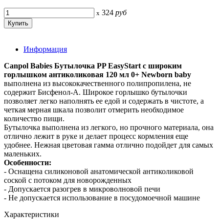
324
руб
x
Информация
Canpol Babies Бутылочка PP EasyStart с широким
горлышком антиколиковая 120 мл 0+ Newborn baby
выполнена из высококачественного полипропилена, не
содержит Бисфенол-А. Широкое горлышко бутылочки
позволяет легко наполнять ее едой и содержать в чистоте, а
четкая мерная шкала позволит отмерить необходимое
количество пищи.
Бутылочка выполнена из легкого, но прочного материала, она
отлично лежит в руке и делает процесс кормления еще
удобнее. Нежная цветовая гамма отлично подойдет для самых
маленьких.
Особенности:
- Оснащена силиконовой анатомической антиколиковой
соской с потоком для новорожденных
- Допускается разогрев в микроволновой печи
- Не допускается использование в посудомоечной машине
Характеристики