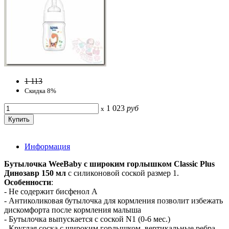
1 113
Скидка 8%
1 023
руб
x
Информация
Бутылочка WeeBaby с широким горлышком Classic Plus
Динозавр 150 мл
с силиконовой соской размер 1.
Особенности
:
- Не содержит бисфенол А
- Антиколиковая бутылочка для кормления позволит избежать
дискомфорта после кормления малыша
- Бутылочка выпускается с соской N1 (0-6 мес.)
- Круглая соска с широким горлышком, вертикальные ребра