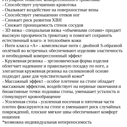
- Способствует улучшению кровотока
- Оказывает воздействие на поверхностные вены
- Способствует уменьшению отеков ног
- Снижает риск развития ХВН
- Снижает проницаемость стенок сосудов
- 3D вязка - специальная вязка «объемными сотами» придает
высокую прозрачность трикотажу и помогает сохранить
естественный влаго- и теплообмен кожи
- Нити класса «А» - комплексные нити с двойной S-образной
оплёткой во встречных обеспечивают изделиям эластичность
и необходимый компрессионный эффект
- Кружевная резинка – эргономическая форма изделия
облегчает надевание и правильную посадку по ноге, а
элегантная кружевная резинка на силиконовой основе
подходит даже для чувствительной кожи*
- Массажный эффект - особое плетение на стопе обладает
массажным эффектом, воздействует на нервные окончания и
биоактивные точки подошвы стопы, уменьшает усталость и
стимулирует кровообращение
- Усиленная стопа - усиленная носочная и пяточная части
плотно фиксируются на стопе и уменьшают риск случайных
повреждений, плоские мягкие швы обеспечивают комфорт
ношения
*возможна индивидуальная непереносимость