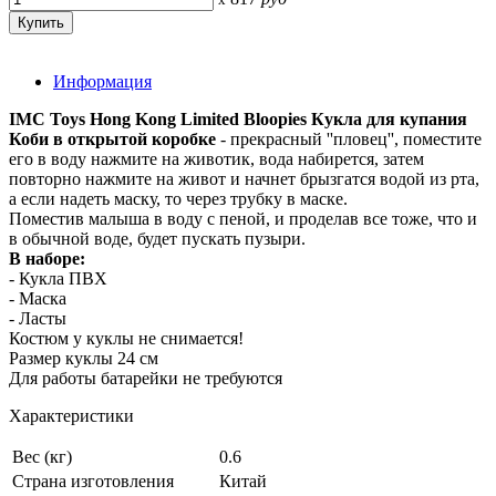
Информация
IMC Toys Hong Kong Limited Bloopies Кукла для купания
Коби в открытой коробке
- прекрасный ''пловец'', поместите
его в воду нажмите на животик, вода набирется, затем
повторно нажмите на живот и начнет брызгатся водой из рта,
а если надеть маску, то через трубку в маске.
Поместив малыша в воду с пеной, и проделав все тоже, что и
в обычной воде, будет пускать пузыри.
В наборе:
- Кукла ПВХ
- Маска
- Ласты
Костюм у куклы не снимается!
Размер куклы 24 см
Для работы батарейки не требуются
Характеристики
Вес (кг)
0.6
Страна изготовления
Китай