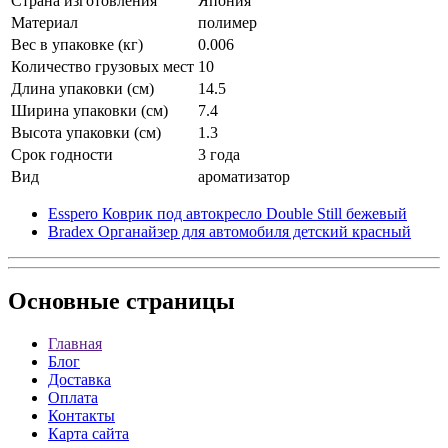
Страна изготовления
Япония
Материал
полимер
Вес в упаковке (кг)
0.006
Количество грузовых мест
10
Длина упаковки (см)
14.5
Ширина упаковки (см)
7.4
Высота упаковки (см)
1.3
Срок годности
3 года
Вид
ароматизатор
Esspero Коврик под автокресло Double Still бежевый
Bradex Органайзер для автомобиля детский красный
Основные
страницы
Главная
Блог
Доставка
Оплата
Контакты
Карта сайта