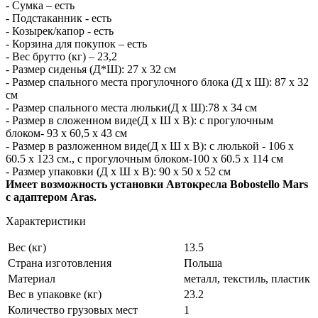
- Сумка – есть
- Подстаканник - есть
- Козырек/капор - есть
- Корзина для покупок – есть
- Вес брутто (кг) – 23,2
- Размер сиденья (Д*Ш): 27 x 32 см
- Размер спального места прогулочного блока (Д x Ш): 87 x 32
см
- Размер спального места люльки(Д x Ш):78 x 34 см
- Размер в сложенном виде(Д x Ш x В): с прогулочным
блоком- 93 x 60,5 x 43 см
- Размер в разложенном виде(Д x Ш x В): с люлькой - 106 x
60.5 x 123 см., с прогулочным блоком-100 x 60.5 x 114 см
- Размер упаковки (Д x Ш x В): 90 x 50 x 52 см
Имеет возможность установки Автокресла Bobostello Mars
с адаптером Aras.
Характеристики
Вес (кг)
13.5
Страна изготовления
Польша
Материал
металл, текстиль, пластик
Вес в упаковке (кг)
23.2
Количество грузовых мест
1