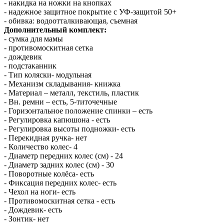
- накидка на ножки на кнопках
- надежное защитное покрытие с УФ-защитой 50+
- обивка: водоотталкивающая, съемная
Дополнительный комплект:
- сумка для мамы
- противомоскитная сетка
- дождевик
- подстаканник
- Тип коляски- модульная
- Механизм складывания- книжка
- Материал – металл, текстиль, пластик
- Вн. ремни – есть, 5-титочечные
- Горизонтальное положение спинки – есть
- Регулировка капюшона - есть
- Регулировка высоты подножки- есть
- Перекидная ручка- нет
- Количество колес- 4
- Диаметр передних колес (см) - 24
- Диаметр задних колес (см) - 30
- Поворотные колёса- есть
- Фиксация передних колес- есть
- Чехол на ноги- есть
- Противомоскитная сетка - есть
- Дождевик- есть
- Зонтик- нет