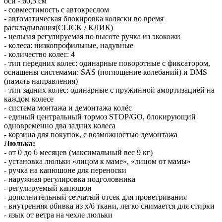
оси - 60,5 см
- совместимость с автокреслом
- автоматическая блокировка коляски во время
раскладывания(CLICK / КЛИК)
- цельная регулируемая по высоте ручка из экокожи
- колеса: низкопрофильные, надувные
- количество колес: 4
- тип передних колес: одинарные поворотные с фиксатором,
оснащены системами: SAS (поглощение колебаний) и DMS
(память направления)
- тип задних колес: одинарные с пружинной амортизацией на
каждом колесе
- система монтажа и демонтажа колёс
- единый центральный тормоз STOP/GO, блокирующий
одновременно два задних колеса
- корзина для покупок, с возможностью демонтажа
Люлька:
- от 0 до 6 месяцев (максимальный вес 9 кг)
- установка люльки «лицом к маме», «лицом от мамы»
- ручка на капюшоне для переноски
- наружная регулировка подголовника
- регулируемый капюшон
- дополнительный сетчатый отсек для проветривания
- внутренняя обивка из х/б ткани, легко снимается для стирки
- язык от ветра на чехле люльки