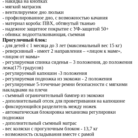
- накидка на кнопках
- мягкий матрасик
- вентилируемое дно люльки
- профилированное дно, с возможностью качания
- материал короба: ПВХ, обтянутый тканью
- надежное защитное покрытие с УФ-защитой 50+
- обивка: водоотталкивающая, съемная
Прогулочный блок:
- для детей с 1 месяца до 3 лет (максимальный вес 15 кг)
- реверсивный - имеет 2 направления – «лицом к маме»,
«лицом от мамы»
- регулируемая спинка сиденья – 3 положения, до положения
лежа(175 градусов)
- регулируемый капюшон -3 положения
- регулируемая подножка из экокожи - 2 положения
- регулируемые 5-точечные ремни безопасности с мягкими
накладками на плечи
- съемный ограничительный бампер из экокожи
- дополнительный отсек для проветривания на капюшоне
- фиксирующийся разделитель между ножек
- автоматическая блокировка механизма регулировки
подножки
- дополнительный съемный матрас
- вес коляски с прогулочным блоком - 13,7 кг
- возможность складывания вместе с рамой