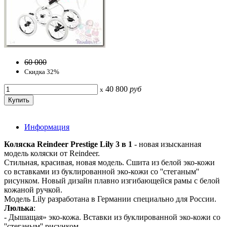
60 000
Скидка 32%
40 800
руб
x
Информация
Коляска Reindeer Prestige Lily 3 в 1
- новая изысканная
модель коляски от Reindeer.
Стильная, красивая, новая модель. Сшита из белой эко-кожи
со вставками из буклированной эко-кожи со ''стеганым''
рисунком. Новый дизайн плавно изгибающейся рамы с белой
кожаной ручкой.
Модель Lily разработана в Германии специально для России.
Люлька
:
- Дышащая» эко-кожа. Вставки из буклированной эко-кожи со
''стеганым'' рисунком