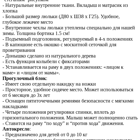
- Натуральные внутренние ткани. Вкладыш и матрасик из
хлопка
- Большой размер люльки (Д80 х Ш38 х Г25). Удобное,
глубокое лежачее место
- Внутренние чехлы люльки утеплены специально для нашей
зимы. Толщина бортика 1.5 см!
- Подъемный подголовник, регулируемый в 4-х положениях
- В капюшоне есть окошко с москитной сеточкой для
проветривания
- Донышко сделано из натурального дерева
- Есть функция колыбели с фиксаторами
- Устанавливается на раму в двух положениях: «лицом к
маме» и «лицом от мамы».
Прогулочный блок
:
- Имеет свою отдельную накидку на ножки
- Просторное, удобное сидячее место. Может использоваться
от 6 месяцев до 3х лет
- Оснащен пятиточечными ремнями безопасности с мягкими
накладками
- Четыре положения регулировки спинки, вплоть до
горизонтального положения. Малыш может полноценно спать
- Ставится на раму “по ходу” и “против хода” движения.
Автокресло
:
- Предназначено для детей от 0 до 10 кг