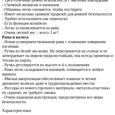
- Трех-точечные ремни безопасности с мягкими накладками
- Съемный матрасик и капюшон
- Обшивка легко снимается, чтобы постирать
- Имеет несколько уровней прорезей для ремней безопасности
- Удобно использовать как переноску
- Есть функция колыбели
- Легко устанавливается на раму
- Очень легкий вес – всего 3 кг!
Рама и колеса
:
- Новая усовершенствованная рама с плавными изящными
изгибами
- Ручка из белой эко-кожи. Не перегревается на солнце и не
затвердевает на морозе (морозостойкая), она всегда приятная и
теплая на ощупь
- Ручка регулируется по высоте в 4-х положениях
- Рама легко складывается книжкой, помещается в любую
машину
- Мягкая амортизация обеспечивает плавное и легкое
движение коляски даже в труднопроходимых местах
- Рессоры из нового прочного материала «металло-пластика»
не скрипят, не требуют смазки
- Очень надежная конструкция, предусмотрены все меры
безопасности.
Характеристики