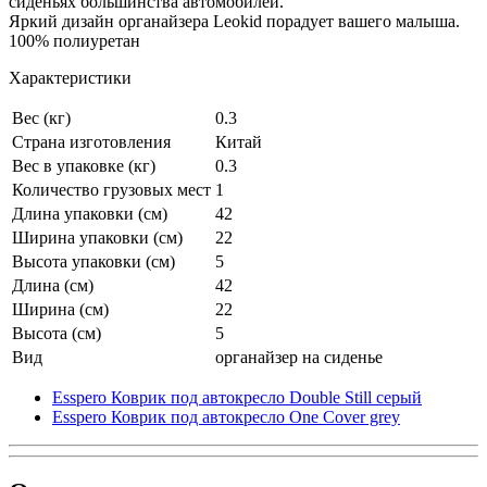
сиденьях большинства автомобилей.
Яркий дизайн органайзера Leokid порадует вашего малыша.
100% полиуретан
Характеристики
Вес (кг)
0.3
Страна изготовления
Китай
Вес в упаковке (кг)
0.3
Количество грузовых мест
1
Длина упаковки (см)
42
Ширина упаковки (см)
22
Высота упаковки (см)
5
Длина (см)
42
Ширина (см)
22
Высота (см)
5
Вид
органайзер на сиденье
Esspero Коврик под автокресло Double Still серый
Esspero Коврик под автокресло One Cover grey