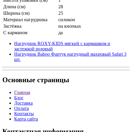
Высота упаковки (см)
1
Длина (см)
28
Ширина (см)
25
Материал нагрудника
силикон
Застёжка
на кнопках
С карманом
да
Нагрудник ROXY-KIDS мягкий с кармашком и
застежкой розовый
Нагрудник Baboo Фартук нагрудный махровый Safari 3
шт.
Основные
страницы
Главная
Блог
Доставка
Оплата
Контакты
Карта сайта
Контактная
информация